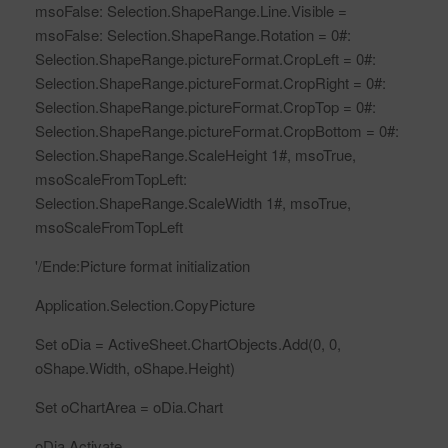
msoFalse: Selection.ShapeRange.Line.Visible =
msoFalse: Selection.ShapeRange.Rotation = 0#:
Selection.ShapeRange.pictureFormat.CropLeft = 0#:
Selection.ShapeRange.pictureFormat.CropRight = 0#:
Selection.ShapeRange.pictureFormat.CropTop = 0#:
Selection.ShapeRange.pictureFormat.CropBottom = 0#:
Selection.ShapeRange.ScaleHeight 1#, msoTrue,
msoScaleFromTopLeft:
Selection.ShapeRange.ScaleWidth 1#, msoTrue,
msoScaleFromTopLeft
'/Ende:Picture format initialization
Application.Selection.CopyPicture
Set oDia = ActiveSheet.ChartObjects.Add(0, 0,
oShape.Width, oShape.Height)
Set oChartArea = oDia.Chart
oDia.Activate