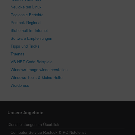
Neuigkeiten Linux
Regionale Berichte
Rostock Regional
Sicherheit im Internet
Software Empfehlungen
Tipps und Tricks
Truenas
VB.NET Code Beispiele
Windows Image wiederherstellen
Windows Tools & kleine Helfer
Wordpress
Unsere Angebote
Dienstleistungen im Überblick
Computer Service Rostock & PC Notdienst