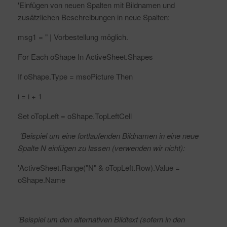
'Einfügen von neuen Spalten mit Bildnamen und
zusätzlichen Beschreibungen in neue Spalten:
msg1 = " | Vorbestellung möglich.
For Each oShape In ActiveSheet.Shapes
If oShape.Type = msoPicture Then
i = i + 1
Set oTopLeft = oShape.TopLeftCell
'Beispiel um eine fortlaufenden Bildnamen in eine neue
Spalte N einfügen zu lassen (verwenden wir nicht):
'ActiveSheet.Range("N" & oTopLeft.Row).Value =
oShape.Name
'Beispiel um den alternativen Bildtext (sofern in den