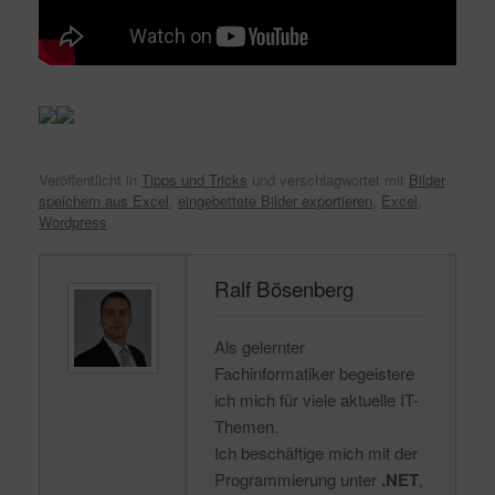
Veröffentlicht in
Tipps und Tricks
und verschlagwortet mit
Bilder
speichern aus Excel
,
eingebettete Bilder exportieren
,
Excel
,
Wordpress
.
Ralf Bösenberg
Als gelernter
Fachinformatiker begeistere
ich mich für viele aktuelle IT-
Themen.
Ich beschäftige mich mit der
Programmierung unter
.NET
,