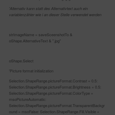
'Alternativ kann statt des Alternativtext auch ein
variablenzähler wie i an dieser Stelle verwendet werden
strImageName = saveSceenshotTo &
oShape.AlternativeText & ".jpg"
oShape.Select
'Picture format initialization
Selection.ShapeRange.pictureFormat.Contrast = 0.5:
Selection.ShapeRange.pictureFormat.Brightness = 0.5:
Selection.ShapeRange.pictureFormat.ColorType =
msoPictureAutomatic:
Selection.ShapeRange.pictureFormat.TransparentBackgr
ound = msoFalse: Selection.ShapeRange.Fill.Visible =