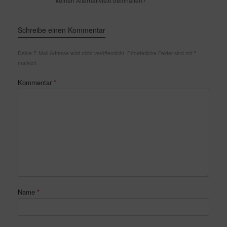
keinen Alternativtext beinhalten?
Schreibe einen Kommentar
Deine E-Mail-Adresse wird nicht veröffentlicht.
Erforderliche Felder sind mit
*
markiert
Kommentar
*
Name
*