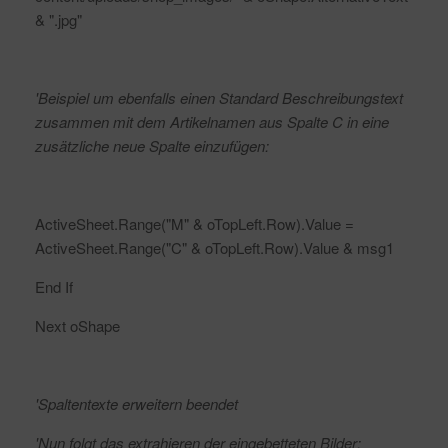
& ".jpg"
'Beispiel um ebenfalls einen Standard Beschreibungstext
zusammen mit dem Artikelnamen aus Spalte C in eine
zusätzliche neue Spalte einzufügen:
ActiveSheet.Range("M" & oTopLeft.Row).Value =
ActiveSheet.Range("C" & oTopLeft.Row).Value & msg1
End If
Next oShape
'Spaltentexte erweitern beendet
'Nun folgt das extrahieren der eingebetteten Bilder: