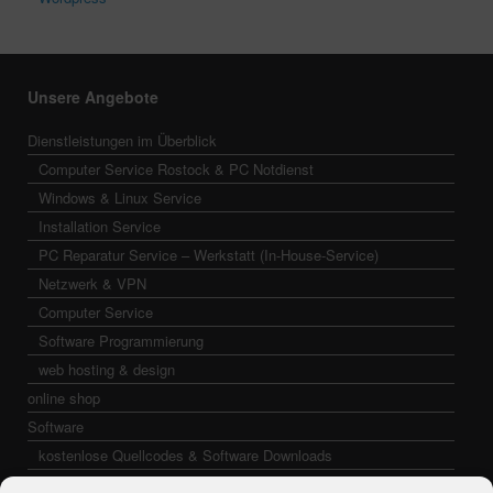
Unsere Angebote
Dienstleistungen im Überblick
Computer Service Rostock & PC Notdienst
Windows & Linux Service
Installation Service
PC Reparatur Service – Werkstatt (In-House-Service)
Netzwerk & VPN
Computer Service
Software Programmierung
web hosting & design
online shop
Software
kostenlose Quellcodes & Software Downloads