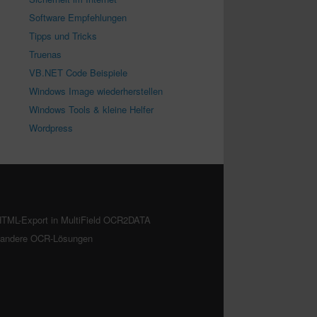
Software Empfehlungen
Tipps und Tricks
Truenas
VB.NET Code Beispiele
Windows Image wiederherstellen
Windows Tools & kleine Helfer
Wordpress
TML-Export in MultiField OCR2DATA
. andere OCR-Lösungen