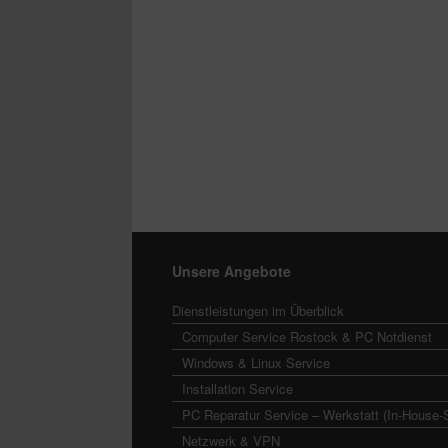
Unsere Angebote
Dienstleistungen im Überblick
Computer Service Rostock & PC Notdienst
Windows & Linux Service
Installation Service
PC Reparatur Service – Werkstatt (In-House-
Netzwerk & VPN