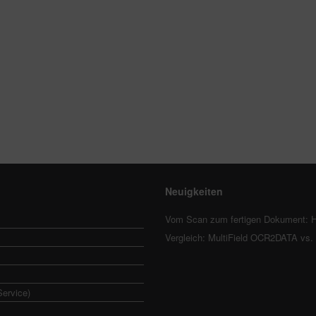
Neuigkeiten
Vom Scan zum fertigen Dokument: H
Vergleich: MultiField OCR2DATA vs
Service)