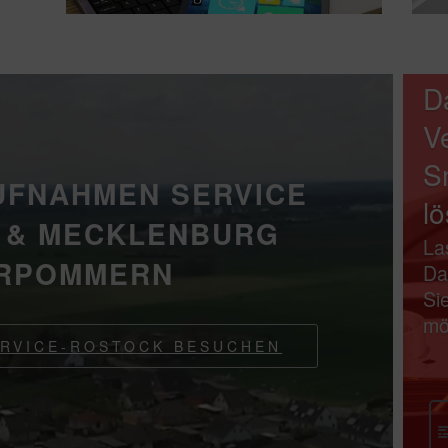
D
V
S
UFNAHMEN SERVICE
l
 & MECKLENBURG
La
RPOMMERN
Da
Si
mö
ERVICE-ROSTOCK BESUCHEN