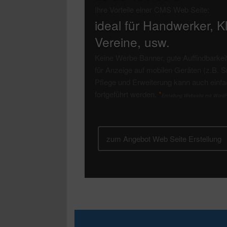
Ihre Vorteile einer CMS Web Seite:
ideal für Handwerker, K
Vereine, usw.
Keine Werbe Banner, gute Auffindbarkei
für Anzeige auf mobilen Geräten (z.B. S
Pflege und Erweiterung kann auch einfa
fortgeführt werden.
*
Erstellung Webseite mit Word
zum Angebot Web Seite Erstellung