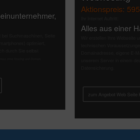
Aktionspreis:
595
leinunternehmer,
Ihr Internet Auftritt:
Alles aus einer 
t bei Suchmaschinen, Seite
Wir erstellen Ihre Webseite
martphones) optimiert,
technischen Voraussetzunge
ch durch Sie selbst
Domainadresse, eigene E-Mai
Press ohne Hosting und Domain.
unserem Server in einem de
Datensicherung.
zum Angebot Web Seite 