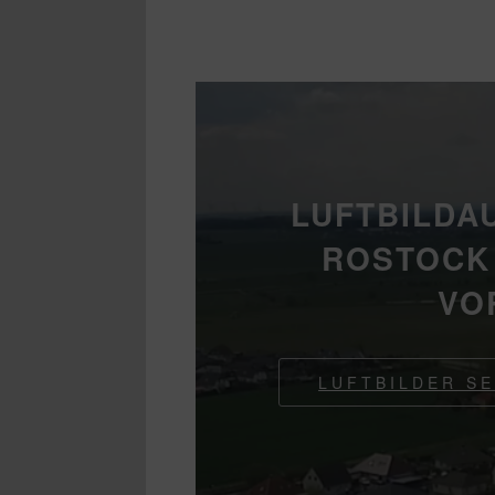
LUFTBILDA
ROSTOCK
VO
LUFTBILDER S