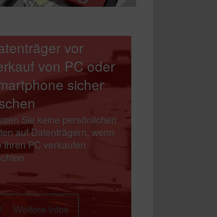
atenträger vor
erkauf von PC oder
martphone sicher
öschen
ssen Sie keine persönlichen
ten auf Datenträgern, wenn
e Ihren PC verkaufen
chten
Weitere Infos