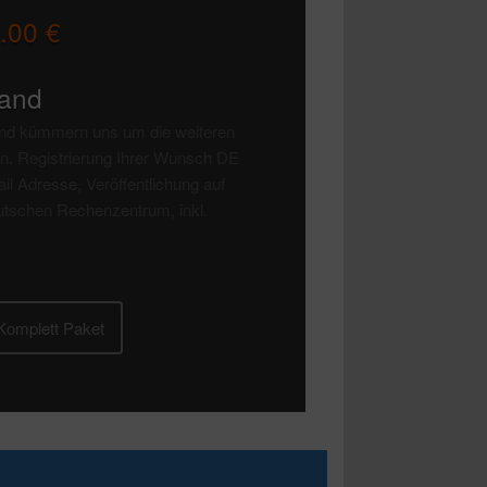
.00 €
Hand
 und kümmern uns um die weiteren
n. Registrierung Ihrer Wunsch DE
l Adresse, Veröffentlichung auf
utschen Rechenzentrum, inkl.
Komplett Paket