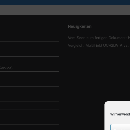
Neuigkeiten
Vom Scan zum fertigen Dokument: H
Vergleich: MultiField OCR2DATA vs
Service)
Wir verwend
s