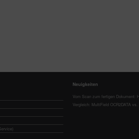
Neuigkeiten
Vom Scan zum fertigen Dokument: H
Vergleich: MultiField OCR2DATA vs
Service)