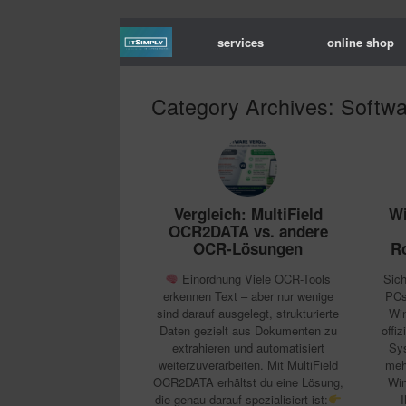
services
online shop
Category Archives:
Softw
Vergleich: MultiField
W
OCR2DATA vs. andere
OCR-Lösungen
R
Einordnung Viele OCR-Tools
Sich
erkennen Text – aber nur wenige
PCs
sind darauf ausgelegt, strukturierte
Wi
Daten gezielt aus Dokumenten zu
offi
extrahieren und automatisiert
Sy
weiterzuverarbeiten. Mit MultiField
meh
OCR2DATA erhältst du eine Lösung,
Win
die genau darauf spezialisiert ist:
I