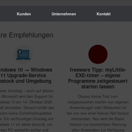
Kunden
Unternehmen
Kontakt
are Empfehlungen
indows 10 → Windows
freeware Tipp: myLittle-
11 Upgrade-Service
EXE-timer – eigene
ostock und Umgebung
Programme zeitgesteuert
starten lassen
erer Umstieg – auch auf älteren
 Microsoft wird den Support für
Dieses kleine Tool zum
ndows 10 am 14. Oktober 2025
zeitgesteuerten starten von eigenen
ziell einstellen. Danach erhält das
Anwendungen oder Webseiten ist
stem keine Sicherheitsupdates
bei uns aus einer kleinen Not heraus
r. Ein rechtzeitiger Umstieg auf
entstanden. Nun wird die Basis
dows 11 ist daher sinnvoll, um
Version zur kostenfreien Nutzung
hren PC weiterhin sicher und
allen Anwendern zur Verfügung