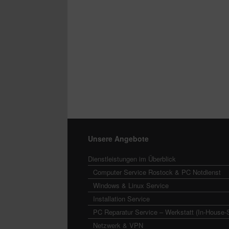
Unsere Angebote
Dienstleistungen im Überblick
Computer Service Rostock & PC Notdienst
Windows & Linux Service
Installation Service
PC Reparatur Service – Werkstatt (In-House-
Netzwerk & VPN