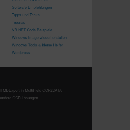
Software Empfehlungen
Tipps und Tricks
Truenas
VB.NET Code Beispiele
Windows Image wiederherstellen
Windows Tools & kleine Helfer
Wordpress
TML-Export in MultiField OCR2DATA
. andere OCR-Lösungen