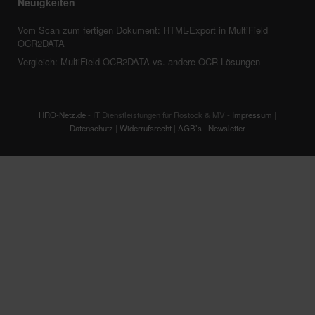
Neuigkeiten
Vom Scan zum fertigen Dokument: HTML-Export in MultiField
OCR2DATA
Vergleich: MultiField OCR2DATA vs. andere OCR-Lösungen
HRO-Netz.de
- IT Dienstleistungen für Rostock & MV -
Impressum
|
Datenschutz
|
Widerrufsrecht
|
AGB’s
|
Newsletter