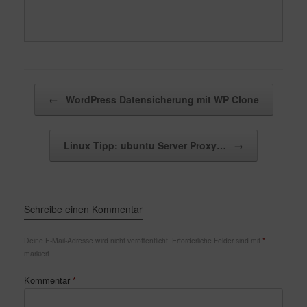
Beitragsnavigation
←
WordPress Datensicherung mit WP Clone
Linux Tipp: ubuntu Server Proxy…
→
Schreibe einen Kommentar
Deine E-Mail-Adresse wird nicht veröffentlicht.
Erforderliche Felder sind mit
*
markiert
Kommentar
*