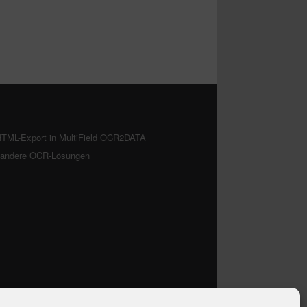
TML-Export in MultiField OCR2DATA
. andere OCR-Lösungen