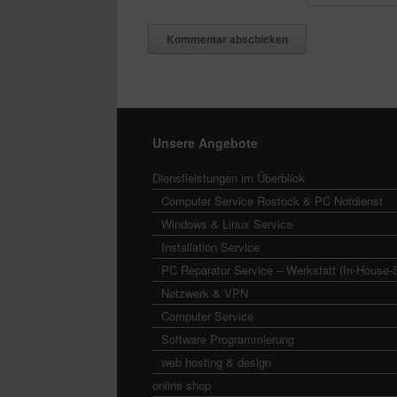
Unsere Angebote
Dienstleistungen im Überblick
Computer Service Rostock & PC Notdienst
Windows & Linux Service
Installation Service
PC Reparatur Service – Werkstatt (In-House-
Netzwerk & VPN
Computer Service
Software Programmierung
web hosting & design
online shop