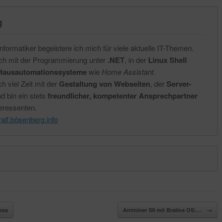
g
nformatiker begeistere ich mich für viele aktuelle IT-Themen.
ich mit der Programmierung unter
.NET
, in der
Linux Shell
Hausautomationssysteme
wie
Home Assistant
.
h viel Zeit mit der
Gestaltung von Webseiten
, der
Server-
d bin ein stets
freundlicher, kompetenter Ansprechpartner
eressenten.
ralf.bösenberg.info
ess
Antminer S9 mit Braiins OS:…
→