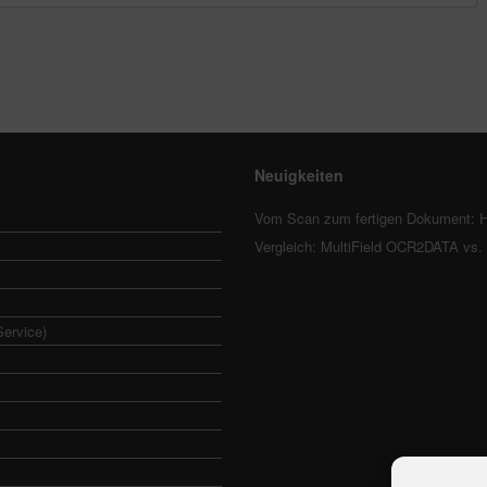
Neuigkeiten
Vom Scan zum fertigen Dokument: H
Vergleich: MultiField OCR2DATA vs
Service)