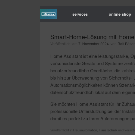
services
online shop
Smart-Home-Lösung mit Home A
Veröffentlicht am
7. November 2024
von
Ralf Böse
Home Assistant ist eine leistungsstarke, 
verschiedenste Geräte und Systeme zentral 
benutzerfreundliche Oberfläche, die zahlr
bis hin zur Überwachung von Sicherheits-
Automationsmöglichkeiten können Szenarien
datenschutzfreundlich lokal auf dem eigene
Sie möchten Home Assistant für Ihr Zuhause
professionelle Unterstützung bei der Insta
damit es perfekt zu Ihren Anforderungen pa
Veröffentlicht in
Hausautomation
,
Haustechnik
und verschl