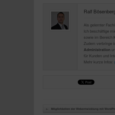
Ralf Bösenber
Als gelernter Fachi
Ich beschäftige m
sowie im Bereich
Zudem verbringe ic
Administration
un
für Kunden und Int
Mehr kurze Infos:
Beitragsnavigation
←
Möglichkeiten der Webentwicklung mit WordPr