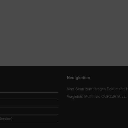
Neuigkeiten
Vom Scan zum fertigen Dokument: H
Vergleich: MultiField OCR2DATA vs
Service)