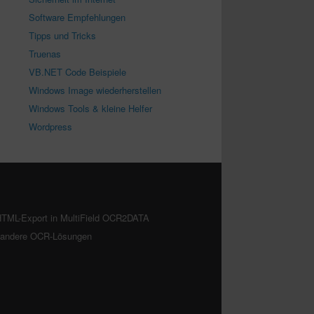
Software Empfehlungen
Tipps und Tricks
Truenas
VB.NET Code Beispiele
Windows Image wiederherstellen
Windows Tools & kleine Helfer
Wordpress
TML-Export in MultiField OCR2DATA
. andere OCR-Lösungen