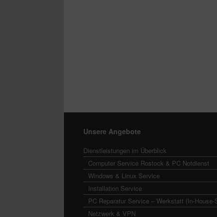
Unsere Angebote
Dienstleistungen im Überblick
Computer Service Rostock & PC Notdienst
Windows & Linux Service
Installation Service
PC Reparatur Service – Werkstatt (In-House-
Netzwerk & VPN