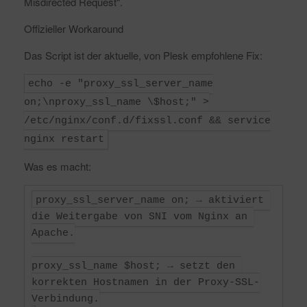
Misdirected Request“.
Offizieller Workaround
Das Script ist der aktuelle, von Plesk empfohlene Fix:
echo -e "proxy_ssl_server_name
on;\nproxy_ssl_name \$host;" >
/etc/nginx/conf.d/fixssl.conf && service
nginx restart
Was es macht:
proxy_ssl_server_name on; → aktiviert 
die Weitergabe von SNI vom Nginx an 
Apache.

proxy_ssl_name $host; → setzt den 
korrekten Hostnamen in der Proxy-SSL-
Verbindung.
