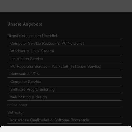
Unsere Angebote
Dienstleistungen im Überblick
Computer Service Rostock & PC Notdienst
Windows & Linux Service
Installation Service
PC Reparatur Service – Werkstatt (In-House-Service)
Netzwerk & VPN
Computer Service
Software Programmierung
web hosting & design
online shop
Software
kostenlose Quellcodes & Software Downloads