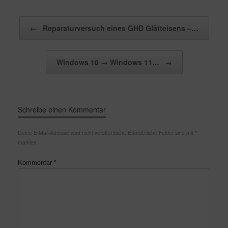
Beitragsnavigation
←
Reparaturversuch eines GHD Glätteisens –…
Windows 10 → Windows 11…
→
Schreibe einen Kommentar
Deine E-Mail-Adresse wird nicht veröffentlicht.
Erforderliche Felder sind mit
*
markiert
Kommentar
*