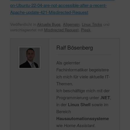
on-Ubuntu-22-04-are-not-accessible-after-a-recent-
Apache-update-421-Misdirected-Request
Veröffentlicht in
Aktuelle Bugs
,
Allgemein
,
Linux Tricks
und
verschlagwortet mit
Misdirected Request
,
Plesk
.
Ralf Bösenberg
Als gelernter
Fachinformatiker begeistere
ich mich für viele aktuelle IT-
Themen.
Ich beschäftige mich mit der
Programmierung unter
.NET
,
in der
Linux Shell
sowie im
Bereich
Hausautomationssysteme
wie
Home Assistant
.