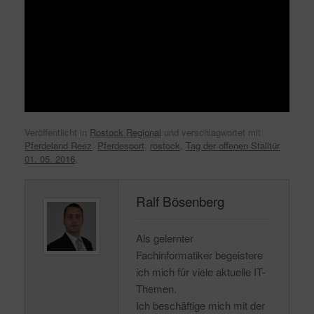
Veröffentlicht in
Rostock Regional
und verschlagwortet mit
Pferdeland Reez
,
Pferdesport
,
rostock
,
Tag der offenen Stalltür
01. 05. 2016
.
Ralf Bösenberg
Als gelernter
Fachinformatiker begeistere
ich mich für viele aktuelle IT-
Themen.
Ich beschäftige mich mit der