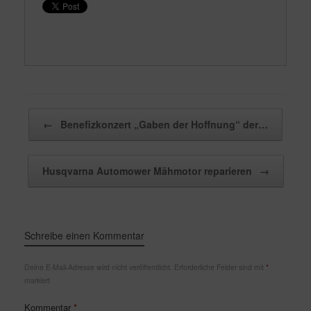
Beitragsnavigation
←
Benefizkonzert „Gaben der Hoffnung“ der…
Husqvarna Automower Mähmotor reparieren
→
Schreibe einen Kommentar
Deine E-Mail-Adresse wird nicht veröffentlicht.
Erforderliche Felder sind mit
*
markiert
Kommentar
*