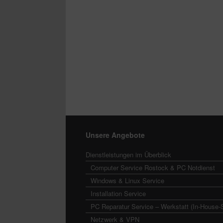
Unsere Angebote
Dienstleistungen im Überblick
Computer Service Rostock & PC Notdienst
Windows & Linux Service
Installation Service
PC Reparatur Service – Werkstatt (In-House-
Netzwerk & VPN