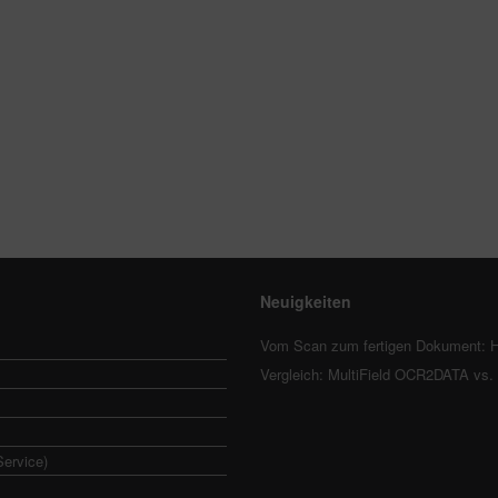
Neuigkeiten
Vom Scan zum fertigen Dokument: H
Vergleich: MultiField OCR2DATA vs
Service)