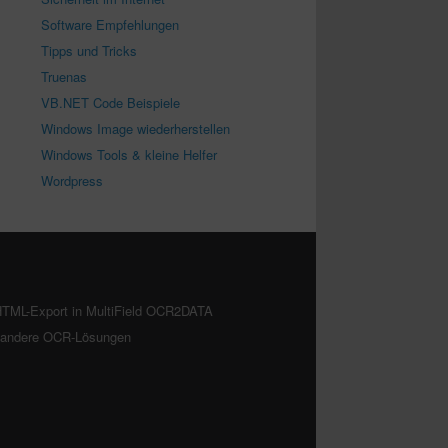
Software Empfehlungen
Tipps und Tricks
Truenas
VB.NET Code Beispiele
Windows Image wiederherstellen
Windows Tools & kleine Helfer
Wordpress
TML-Export in MultiField OCR2DATA
. andere OCR-Lösungen