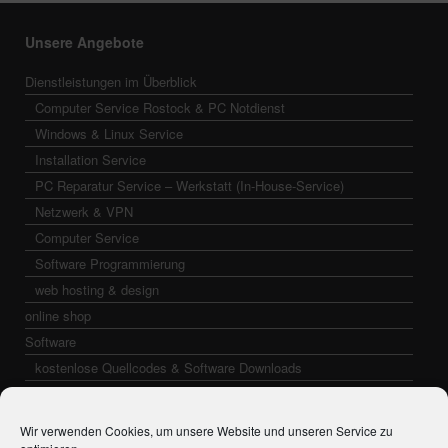
Unsere Angebote
Dienstleistungen im Überblick
Computer Service Rostock & PC Notdienst
Windows & Linux Service
Installation Service
PC Reparatur Service – Werkstatt (In-House-Service)
Netzwerk & VPN
Computer Service
Software Programmierung
web hosting & design
online shop
Software
kostenlose Quellcodes & Software Downloads
Wir verwenden Cookies, um unsere Website und unseren Service zu
Neuigkeiten