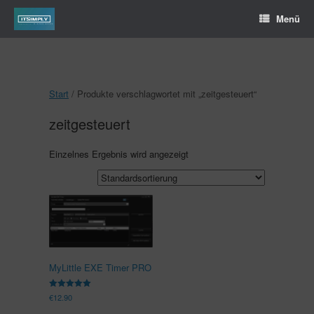
Menü
Start
/ Produkte verschlagwortet mit „zeitgesteuert“
zeitgesteuert
Einzelnes Ergebnis wird angezeigt
MyLittle EXE Timer PRO
Bewertet
€
12.90
mit
5.00