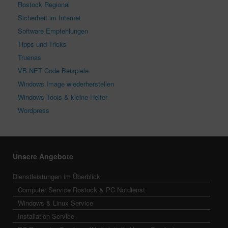
Rostock Regional
Sicherheit im Internet
Software Empfehlungen
Tipps und Tricks
Truenas
VB.NET Code Beispiele
Windows Image wiederherstellen
Windows Tools & kleine Helfer
Wordpress
Unsere Angebote
Dienstleistungen im Überblick
Computer Service Rostock & PC Notdienst
Windows & Linux Service
Installation Service