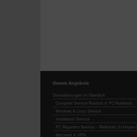
Unsere Angebote
Dienstleistungen im Überblick
Computer Service Rostock & PC Notdienst
Windows & Linux Service
Installation Service
PC Reparatur Service – Werkstatt (In-House-
Netzwerk & VPN