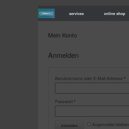
services
online shop
Mein Konto
Anmelden
Er
Benutzername oder E-Mail-Adresse
*
Erforderlich
Passwort
*
Angemeldet bleiben
Anmelden