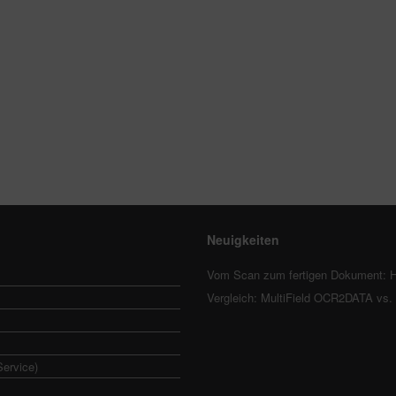
Neuigkeiten
Vom Scan zum fertigen Dokument: H
Vergleich: MultiField OCR2DATA vs
Service)