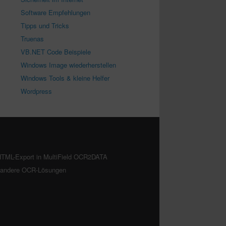
Software Empfehlungen
Tipps und Tricks
Truenas
VB.NET Code Beispiele
Windows Image wiederherstellen
Windows Tools & kleine Helfer
Wordpress
TML-Export in MultiField OCR2DATA
. andere OCR-Lösungen