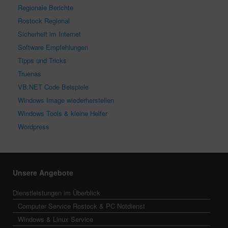
Regionale Berichte
Rostock Regional
Sicherheit im Internet
Software Empfehlungen
Tipps und Tricks
Truenas
VB.NET Code Beispiele
Windows Image wiederherstellen
Windows Tools & kleine Helfer
Wordpress
Unsere Angebote
Dienstleistungen im Überblick
Computer Service Rostock & PC Notdienst
Windows & Linux Service