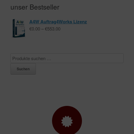
unser Bestseller
A4W Auftrag4Works Lizenz
Preisspanne:
€
0.00
–
€
553.00
€0.00
bis
€553.00
Suchen